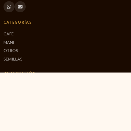
CATEGORÍAS
CAFE
MANI
OTROS
SEMILLAS
INFORMACIÓN
Mi Carrito
Finalizar Compra
Inicio
CONTACTO
(506) 2551-0842