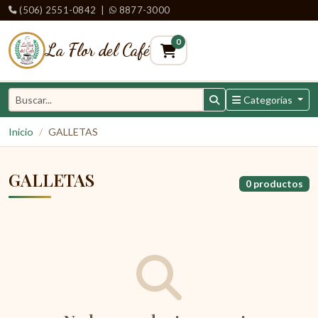
(506) 2551-0842
|
8877-3000
0
La Flor del Café
Categorías
Inicio
GALLETAS
GALLETAS
0 productos