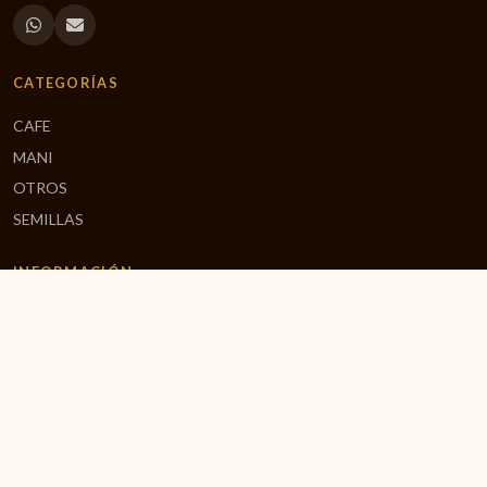
CATEGORÍAS
CAFE
MANI
OTROS
SEMILLAS
INFORMACIÓN
Mi Carrito
Finalizar Compra
Inicio
CONTACTO
(506) 2551-0842