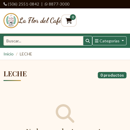
(506) 2551-0842
|
8877-3000
0
La Flor del Café
Categorías
Inicio
LECHE
LECHE
0 productos