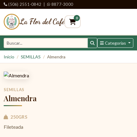
(506) 2551-0842
|
8877-3000
0
La Flor del Café
Categorías
Inicio
SEMILLAS
Almendra
SEMILLAS
Almendra
250GRS
Fileteada