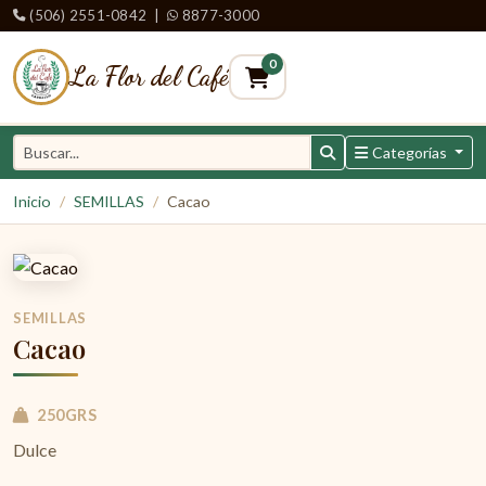
(506) 2551-0842
|
8877-3000
0
La Flor del Café
Categorías
Inicio
SEMILLAS
Cacao
SEMILLAS
Cacao
250GRS
Dulce