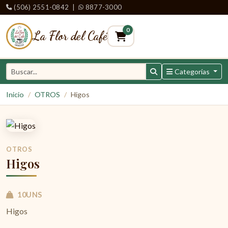
(506) 2551-0842
|
8877-3000
0
La Flor del Café
Categorías
Inicio
OTROS
Higos
OTROS
Higos
10UNS
Higos