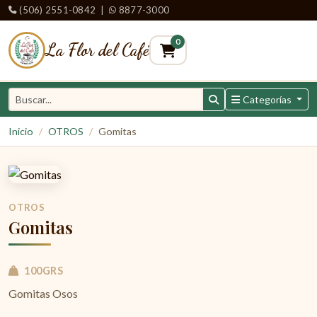
(506) 2551-0842
|
8877-3000
0
La Flor del Café
Categorías
Inicio
OTROS
Gomitas
OTROS
Gomitas
100GRS
Gomitas Osos