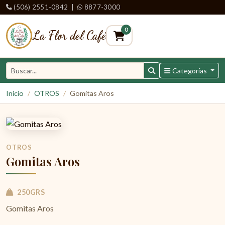
(506) 2551-0842
|
8877-3000
0
La Flor del Café
Categorías
Inicio
OTROS
Gomitas Aros
OTROS
Gomitas Aros
250GRS
Gomitas Aros